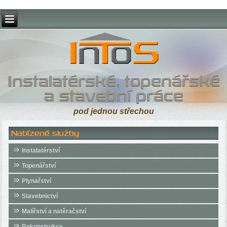
Instalatérské, topenářské
a stavební práce
pod jednou střechou
Nabízené služby
Instalatérství
Topenářství
Plynařství
Stavebnictví
Malířství a natěračství
Rekonstrukce