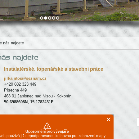
e nás najdete
ás najdete
Instalatérské, topenářské a stavební práce
jirkaintos@seznam.cz
+420 602 323 449
Písečná 449
468 01 Jablonec nad Nisou - Kokonín
50.6988608N, 15.1782431E