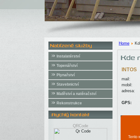
Home
Kd
Nabízené služby
Instalatérství
Kde n
Topenářství
INTOS
Plynařství
mail:
Stavebnictví
mobil:
adresa:
Malířství a natěračství
GPS:
Rekonstrukce
Rychlý kontakt
QRCode