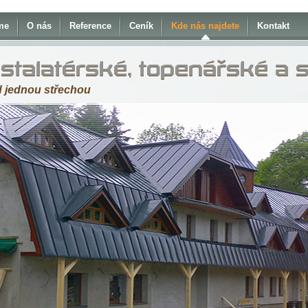
me
O nás
Reference
Ceník
Kde nás najdete
Kontakt
nstalatérské, topenářské a 
 jednou střechou