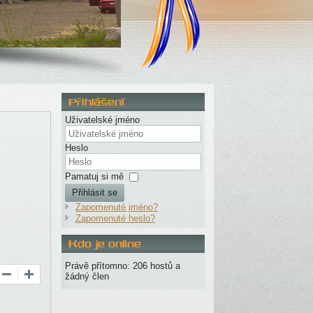
Přihlášení
Uživatelské jméno
Heslo
Pamatuj si mě
Přihlásit se
Zapomenuté jméno?
Zapomenuté heslo?
Kdo je online
Právě přítomno: 206 hostů a
žádný člen