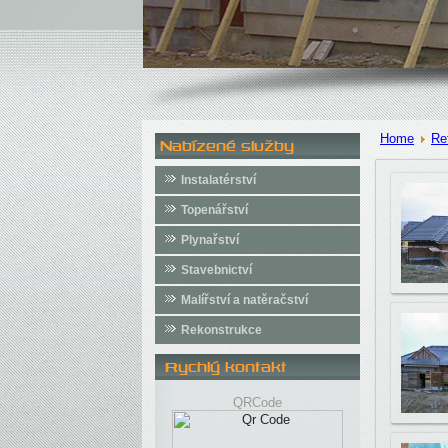
Home
Re
Nabízené služby
Instalatérství
Topenářství
Plynařství
Stavebnictví
Malířství a natěračství
Rekonstrukce
Rychlý kontakt
QRCode