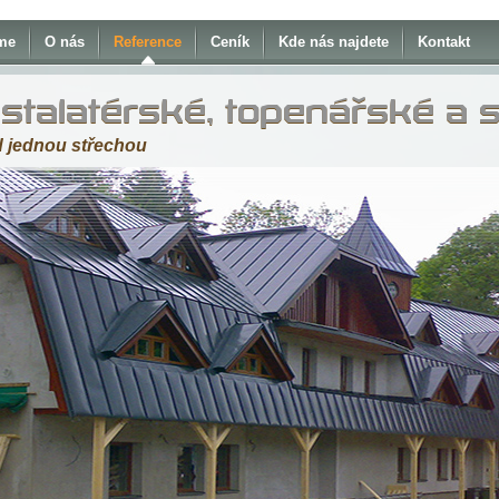
me
O nás
Reference
Ceník
Kde nás najdete
Kontakt
nstalatérské, topenářské a 
 jednou střechou