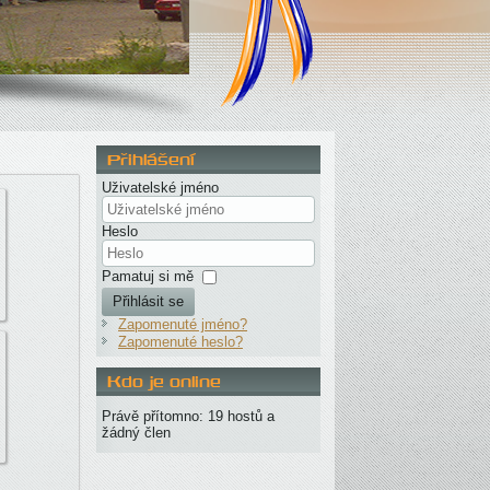
Přihlášení
Uživatelské jméno
Heslo
Pamatuj si mě
Přihlásit se
Zapomenuté jméno?
Zapomenuté heslo?
Kdo je online
Právě přítomno: 19 hostů a
žádný člen