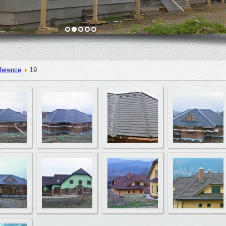
ference
19